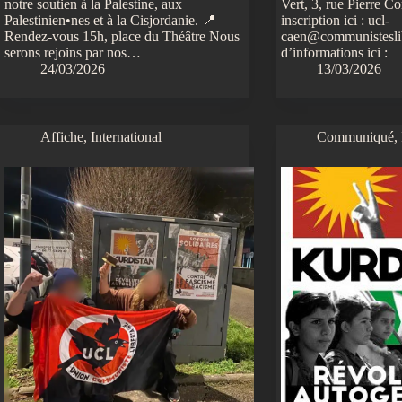
notre soutien à la Palestine, aux
Vert, 3, rue Pierre Co
Palestinien•nes et à la Cisjordanie. 📍
inscription ici : ucl-
Rendez-vous 15h, place du Théâtre Nous
caen@communisteslib
serons rejoins par nos…
d’informations ici :
24/03/2026
13/03/2026
Affiche
,
International
Communiqué
,