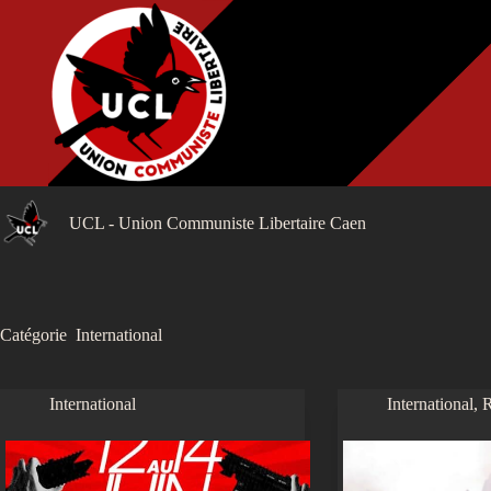
Passer
au
contenu
UCL - Union Communiste Libertaire Caen
Catégorie
International
International
International
,
R