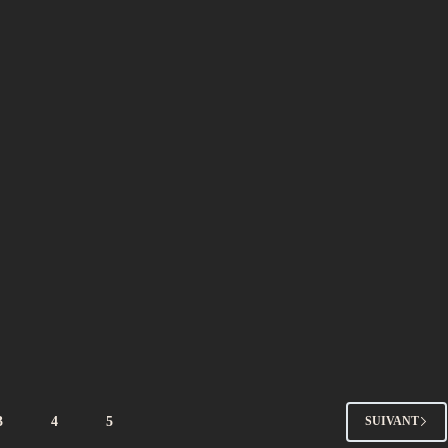
3
4
5
SUIVANT