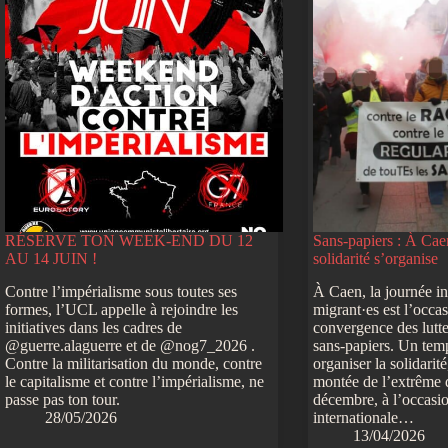
RÉSERVE TON WEEK-END DU 12
Sans-papiers : À Cae
AU 14 JUIN !
solidarité s’organise
Contre l’impérialisme sous toutes ses
À Caen, la journée in
formes, l’UCL appelle à rejoindre les
migrant·es est l’occa
initiatives dans les cadres de
convergence des lutt
@guerre.alaguerre et de @nog7_2026 .
sans-papiers. Un tem
Contre la militarisation du monde, contre
organiser la solidarit
le capitalisme et contre l’impérialisme, ne
montée de l’extrême 
passe pas ton tour.
décembre, à l’occasio
28/05/2026
internationale…
13/04/2026