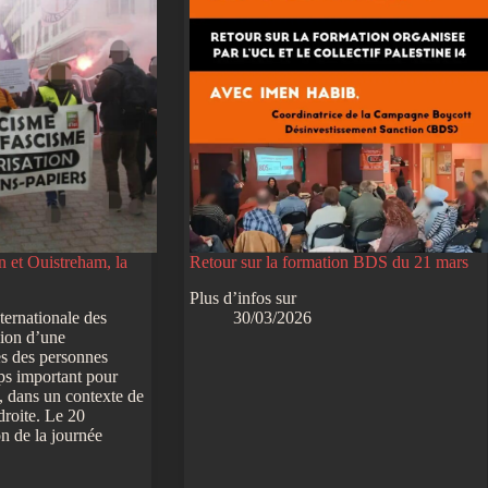
n et Ouistreham, la
Retour sur la formation BDS du 21 mars
Plus d’infos sur
ternationale des
30/03/2026
sion d’une
es des personnes
ps important pour
é, dans un contexte de
droite. Le 20
n de la journée