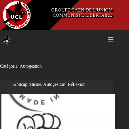
Passer
au
GROUPE CAEN DE L'UNION
contenu
COMMUNISTE LIBERTAIRE
Catégorie
Autogestion
Anticapitalisme
,
Autogestion
,
Réflexion