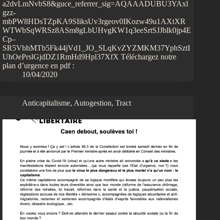
a2dvLmNvbS8&guce_referrer_sig=AQAAADUBU3YAxl
gzz-
mbPW8HDsTZpKA9SIiksUv3rgeov0IKozw49u1AXtXR
WTWbSqWRSz8ASm8gLbUHvgKW1q3eeSrtSJJblk0jp4E
Cp–
SR5VbhMTb5Fk44jVd1_JO_SLqKvZYZMKM37YphSztI
UhOePrslGjdDZ1RmHd9Hpl37XfX Téléchargez notre
plan d’urgence en pdf :
10/04/2020
Anticapitalisme
,
Autogestion
,
Tract