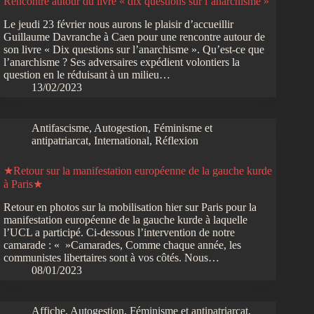
Rencontre autour du livre « dix questions sur l’anarchisme »
Le jeudi 23 février nous aurons le plaisir d’accueillir
Guillaume Davranche à Caen pour une rencontre autour de
son livre « Dix questions sur l’anarchisme ». Qu’est-ce que
l’anarchisme ? Ses adversaires expédient volontiers la
question en le réduisant à un milieu…
13/02/2023
Antifascisme
,
Autogestion
,
Féminisme et
antipatriarcat
,
International
,
Réflexion
★Retour sur la manifestation européenne de la gauche kurde
à Paris★
Retour en photos sur la mobilisation hier sur Paris pour la
manifestation européenne de la gauche kurde à laquelle
l’UCL a participé. Ci-dessous l’intervention de notre
camarade : « »Camarades, Comme chaque année, les
communistes libertaires sont à vos côtés. Nous…
08/01/2023
Affiche
,
Autogestion
,
Féminisme et antipatriarcat
,