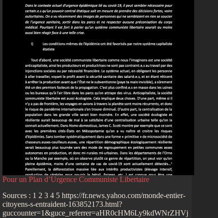
Pour un Plan d’Urgence Communiste Libertaire
Sources : 1 2 3 4 5 https://fr.news.yahoo.com/monde-entier-
citoyens-s-entraident-163852173.html?
guccounter=1&guce_referrer=aHR0cHM6Ly9kdWNrZHVj