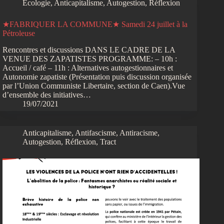
Écologie
,
Anticapitalisme
,
Autogestion
,
Réflexion
★FABRIQUER LA COMMUNE★ Samedi 24 juillet à la
Pétroleuse
Rencontres et discussions DANS LE CADRE DE LA
VENUE DES ZAPATISTES PROGRAMME: – 10h :
Accueil / café – 11h : Alternatives autogestionnaires et
Autonomie zapatiste (Présentation puis discussion organisée
par l’Union Communiste Libertaire, section de Caen).Vue
d’ensemble des initiatives…
19/07/2021
Anticapitalisme
,
Antifascisme
,
Antiracisme
,
Autogestion
,
Réflexion
,
Tract