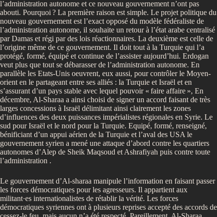
l’administration autonome et ce nouveau gouvernement n’ont pas
abouti. Pourquoi
? La première raison est simple. Le projet politique du
nouveau gouvernement est l’exact opposé du modèle fédéraliste de
l’administration autonome, il souhaite un retour à l’état arabe centralisé
par Damas et régi par des lois réactionnaires. La deuxième est celle de
l’origine même de ce gouvernement. Il doit tout à la Turquie qui l’a
protégé, formé, équipé et continue de l’assister aujourd’hui. Erdogan
veut plus que tout se débarasser de l’administration autonome. En
parallèle les Etats-Unis oeuvrent, eux aussi, pour contrôler le Moyen-
orient en le partageant entre ses alliés : la Turquie et Israël et en
s’assurant d’un pays stable avec lequel pouvoir «
faire affaire
», En
décembre, Al-Sharaa a ainsi choisi de signer un accord faisant de très
larges concessions à Israël délimitant ainsi clairement les zones
d’influences des deux puissances impérialistes régionales en Syrie. Le
sud pour Israël et le nord pour la Turquie. Equipé, formé, renseigné,
bénificiant d’un appui aérien de la Turquie et l’aval des USA le
gouvernement syrien a mené une attaque d’abord contre les quartiers
autonomes d’Alep de Sheik Maqsoud et Ashrafiyah puis contre toute
l’administration .
Le gouvernement d’Al-sharaa manipule l’information en faisant passer
les forces démocratiques pour les agresseurs. Il appartient aux
militant·es internationalistes de rétablir la vérité. Les forces
démocratiques syriennes ont à plusieurs reprises accepté des accords de
cessez-le feu, mais aucun n’a été respecté. Pareillement, Al-Sharaa