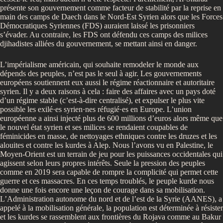
présente son gouvernement comme facteur de stabilité par la reprise en
main des camps de Daech dans le Nord-Est Syrien alors que les Forces
Démocratiques Syriennes (FDS) auraient laissé les prisonniers
s’évader. Au contraire, les FDS ont défendu ces camps des milices
djihadistes alliées du gouvernement, se mettant ainsi en danger.
L’impérialisme américain, qui souhaite remodeler le monde aux
dépends des peuples, n’est pas le seul à agir. Les gouvernements
européens soutiennent eux aussi le régime réactionnaire et autoritaire
syrien. Il y a deux raisons à cela : faire des affaires avec un pays doté
d’un régime stable (c’est-à-dire centralisé), et expulser le plus vite
possible les exilé·es syrien·nes réfugié·es en Europe. L’union
européenne a ainsi injecté plus de 600 millions d’euros alors même que
le nouvel état syrien et ses milices se rendaient coupables de
féminicides en masse, de nettoyages ethniques contre les druzes et les
alouites et contre les kurdes à Alep. Nous l’avons vu en Palestine, le
Moyen-Orient est un terrain de jeu pour les puissances occidentales qui
agissent selon leurs propres intérêts. Seule la pression des peuples
comme en 2019 sera capable de rompre la complicité qui permet cette
guerre et ces massacres. En ces temps troublés, le peuple kurde nous
donne une fois encore une leçon de courage dans sa mobilisation.
L’Administration autonome du nord et de l’est de la Syrie (AANES), a
appelé à la mobilisation générale, la population est déterminée à résister
et les kurdes se rassemblent aux frontières du Rojava comme au Bakur