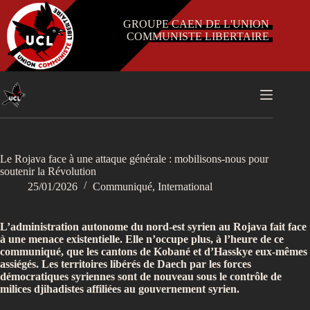
Passer
au
GROUPE CAEN DE L'UNION
contenu
COMMUNISTE LIBERTAIRE
Le Rojava face à une attaque générale : mobilisons-nous pour
soutenir la Révolution
25/01/2026
Communiqué
,
International
L’administration autonome du nord-est syrien au Rojava fait face
à une menace existentielle. Elle n’occupe plus, à l’heure de ce
communiqué, que les cantons de Kobané et d’Hasskye eux-mêmes
assiégés. Les territoires libérés de Daech par les forces
démocratiques syriennes sont de nouveau sous le contrôle de
milices djihadistes affiliées au gouvernement syrien.