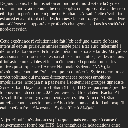
Depuis 13 ans, l’administration autonome du nord-est de la Syrie a
construit une vraie démocratie des peuples en s’opposant à la division
ethnique imposée par le régime de Bachar al-Assad. Cette révolution
est aussi et avant tout celle des femmes : leur auto-organisation et leur
auto-défense ont apporté de profonds changements dans les sociétés du
nord-est syrien.
Cette expérience révolutionnaire fait l’objet d’une guerre de basse
intensité depuis plusieurs années menée par l’État Turc, déterminé à
détruire l’autonomie et la lutte de libération nationale kurde. Malgré les
assassinats par drones des responsables et militant·es, les destructions
d’infrastructures vitales et le harcèlement de la population par les
milices pro-turques de l’Armée Nationale Syrienne (ANS), la
révolution a continué. Prêt a tout pour contrôler la Syrie et détruire ce
projet politique qui menace directement ses propres ambitions
impérialistes, Erdogan n’a pas hésité à soutenir les groupes djihadiste
Syriens dont Hayat Tahrir al-Sham (HTS). HTS est parvenu à prendre
le pouvoir en décembre 2024, en renversant le dictateur Bachar Al-
Assad. Il forme un gouvernement avec à sa tête Ahmed Al-Sharaa,
autrefois connu sous le nom de Abou Mohammed al-Joulani lorsqu’il
était chef du front Al-nosra en Syrie affilié à Al-Qaïda.
Aujourd’hui la révolution est plus que jamais en danger à cause du
gouvernement formé par HTS. Les tentatives de négociations entre