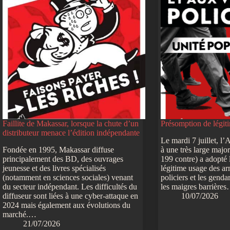
Faillite de Makassar, lorsque la chute d’un
Présomption de légiti
distributeur menace l’édition indépendante
Le mardi 7 juillet, l
Fondée en 1995, Makassar diffuse
à une très large major
principalement des BD, des ouvrages
199 contre) a adopté l
jeunesse et des livres spécialisés
légitime usage des ar
(notamment en sciences sociales) venant
policiers et les genda
du secteur indépendant. Les difficultés du
les maigres barrière
diffuseur sont liées à une cyber-attaque en
10/07/2026
2024 mais également aux évolutions du
marché.…
21/07/2026