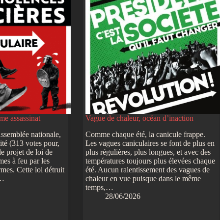
me assassinat
Vague de chaleur, océan d’inaction
’Assemblée nationale,
Comme chaque été, la canicule frappe.
ité (313 votes pour,
Les vagues caniculaires se font de plus en
e projet de loi de
plus régulières, plus longues, et avec des
mes à feu par les
températures toujours plus élevées chaque
rmes. Cette loi détruit
été. Aucun ralentissement des vagues de
s…
chaleur en vue puisque dans le même
temps,…
28/06/2026