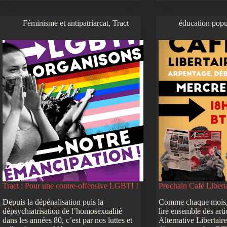
Féminisme et antipatriarcat
,
Tract
éducation popu
Tract : Pour une contre-offensive LGBTI !
Prochain Café Liberta
Depuis la dépénalisation puis la
Comme chaque mois, 
dépsychiatrisation de l’homosexualité
lire ensemble des arti
dans les années 80, c’est par nos luttes et
Alternative Libertaire