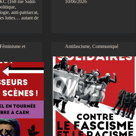
KC (168 rue Saint-
10/06/2026
olitique,
ogie, anti-patriarcat,
 des luttes… autant de
Féminisme et
Antifascisme
,
Communiqué