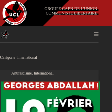
Passer
au
GROUPE CAEN DE L'UNION
contenu
COMMUNISTE LIBERTAIRE
Catégorie
International
Antifascisme
,
International