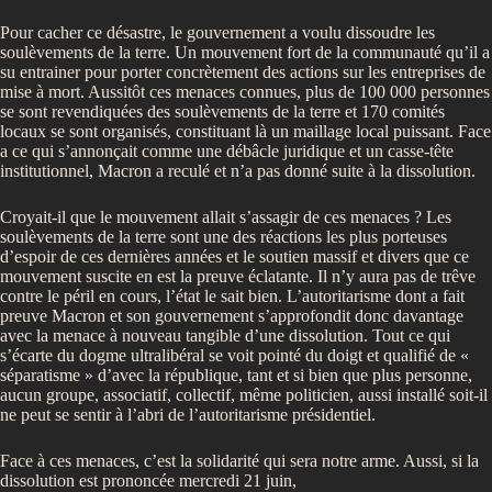
Pour cacher ce désastre, le gouvernement a voulu dissoudre les
soulèvements de la terre. Un mouvement fort de la communauté qu’il a
su entrainer pour porter concrètement des actions sur les entreprises de
mise à mort. Aussitôt ces menaces connues, plus de 100 000 personnes
se sont revendiquées des soulèvements de la terre et 170 comités
locaux se sont organisés, constituant là un maillage local puissant. Face
a ce qui s’annonçait comme une débâcle juridique et un casse-tête
institutionnel, Macron a reculé et n’a pas donné suite à la dissolution.
Croyait-il que le mouvement allait s’assagir de ces menaces ? Les
soulèvements de la terre sont une des réactions les plus porteuses
d’espoir de ces dernières années et le soutien massif et divers que ce
mouvement suscite en est la preuve éclatante. Il n’y aura pas de trêve
contre le péril en cours, l’état le sait bien. L’autoritarisme dont a fait
preuve Macron et son gouvernement s’approfondit donc davantage
avec la menace à nouveau tangible d’une dissolution. Tout ce qui
s’écarte du dogme ultralibéral se voit pointé du doigt et qualifié de «
séparatisme » d’avec la république, tant et si bien que plus personne,
aucun groupe, associatif, collectif, même politicien, aussi installé soit-il
ne peut se sentir à l’abri de l’autoritarisme présidentiel.
Face à ces menaces, c’est la solidarité qui sera notre arme. Aussi, si la
dissolution est prononcée mercredi 21 juin,