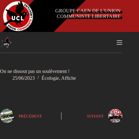
Passer
au
GROUPE CAEN DE L'UNION
contenu
COMMUNISTE LIBERTAIRE
On ne dissout pas un soulèvement !
25/06/2023
Écologie
,
Affiche
PRÉCÉDENT
SUIVANT