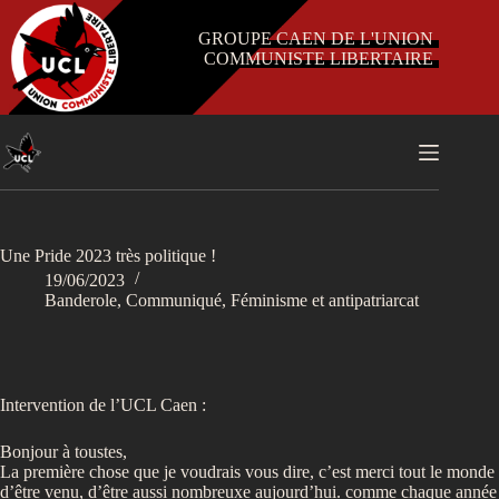
Passer
au
GROUPE CAEN DE L'UNION
contenu
COMMUNISTE LIBERTAIRE
Une Pride 2023 très politique !
19/06/2023
Banderole
,
Communiqué
,
Féminisme et antipatriarcat
Intervention de l’UCL Caen :
Bonjour à toustes,
La première chose que je voudrais vous dire, c’est merci tout le monde
d’être venu, d’être aussi nombreuxe aujourd’hui. comme chaque année