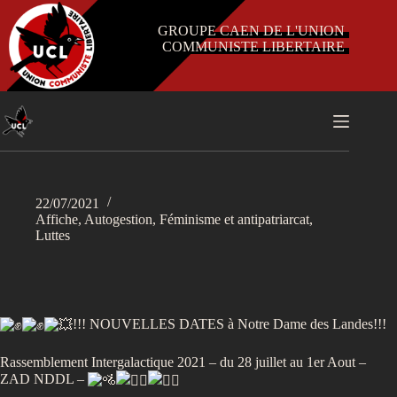
Passer
au
GROUPE CAEN DE L'UNION
contenu
COMMUNISTE LIBERTAIRE
22/07/2021
Affiche
,
Autogestion
,
Féminisme et antipatriarcat
,
Luttes
!!! NOUVELLES DATES à Notre Dame des Landes!!!
Rassemblement Intergalactique 2021 – du 28 juillet au 1er Aout –
ZAD NDDL –