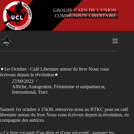
Passer
au
GROUPE CAEN DE L'UNION
contenu
COMMUNISTE LIBERTAIRE
★1er Octobre : Café Libertaire autour du livre Nous vous
écrivons depuis la révolution★
27/09/2022
Affiche
,
Autogestion
,
Féminisme et antipatriarcat
,
International
,
Tract
Samedi 1er octobre à 15h30, retrouvez-nous au BTKC pour un café
libertaire autour du livre Nous vous écrivons depuis la révolution, en
compagnie des autrices.
« Ce livre est parti d’un désir et d’une nécessité : partager les