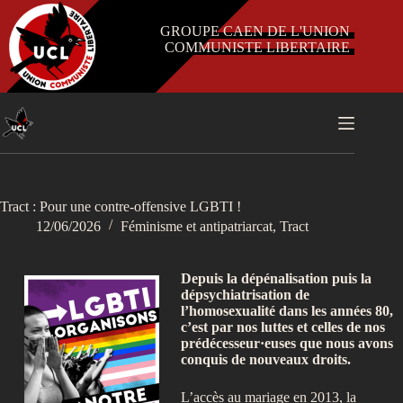
Passer
au
GROUPE CAEN DE L'UNION
contenu
COMMUNISTE LIBERTAIRE
Tract : Pour une contre-offensive LGBTI !
12/06/2026
Féminisme et antipatriarcat
,
Tract
Depuis la dépénalisation puis la
dépsychiatrisation de
l’homosexualité dans les années 80,
c’est par nos luttes et celles de nos
prédécesseur·euses que nous avons
conquis de nouveaux droits.
L’accès au mariage en 2013, la