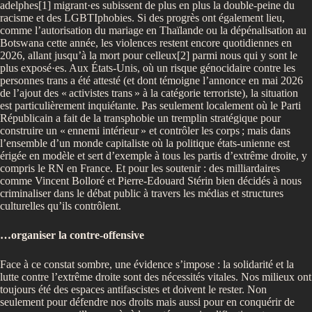
adelphes[1] migrant·es subissent de plus en plus la double-peine du
racisme et des LGBTIphobies. Si des progrès ont également lieu,
comme l’autorisation du mariage en Thaïlande ou la dépénalisation au
Botswana cette année, les violences restent encore quotidiennes en
2026, allant jusqu’à la mort pour celleux[2] parmi nous qui y sont le
plus exposé·es. Aux États-Unis, où un risque génocidaire contre les
personnes trans a été attesté (et dont témoigne l’annonce en mai 2026
de l’ajout des «
activistes trans
» à la catégorie terroriste), la situation
est particulièrement inquiétante. Pas seulement localement où le Parti
Républicain a fait de la transphobie un tremplin stratégique pour
construire un «
ennemi intérieur
» et contrôler les corps
; mais dans
l’ensemble d’un monde capitaliste où la politique états-unienne est
érigée en modèle et sert d’exemple à tous les partis d’extrême droite, y
compris le RN en France. Et pour les soutenir : des milliardaires
comme Vincent Bolloré et Pierre-Edouard Stérin bien décidés à nous
criminaliser dans le débat public à travers les médias et structures
culturelles qu’ils contrôlent.
…organiser la contre-offensive
Face à ce constat sombre, une évidence s’impose : la solidarité et la
lutte contre l’extrême droite sont des nécessités vitales. Nos milieux ont
toujours été des espaces antifascistes et doivent le rester. Non
seulement pour défendre nos droits mais aussi pour en conquérir de