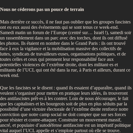
Nous ne céderons pas un pouce de terrain
Mais derrière ce succès, il ne faut pas oublier que les groupes fascistes
ont eu eux aussi des événements qui se sont tenus ce week-end.
Samedi matin un forum de l’Europe (centré sur… Israël
!), samedi soir
un rassemblement dans un parc avec des torches, dont ils ont diffusé
les photos. Ils étaient en nombre dans le Grand Paris : ils ont trouvé
face à eux la vigilance et la mobilisation massive des collectifs de
luttes, syndicats de travailleurs·euses, organisations politiques, et de
toutes celles et ceux qui prennent leur responsabilité face aux
potentielles violences de l’extrême droite, dont les militant·es et
militants de l’UCL qui ont été dans la rue, à Paris et ailleurs, durant ce
week end.
Que les fascistes se le disent : quand ils essaient d’apparaître, quand ils
veulent s’organiser pour mettre en pratique leurs idées, ils trouveront
des antifascistes prêt·es à les contrer. Loin de nous décourager, le fait
que les capitalistes et les bourgeois soit de plus en plus séduits par la
possibilité d’une victoire électorale de l’extrême droite renforce notre
conviction que notre camp social ne doit compter que sur ses forces
pour résister et contre-attaquer. Construire un mouvement massif,
ancré, et populaire d’autodéfense antifasciste est un impératif politique
vital auquel l’UCL appelle et s’emploie partout où elle se trouve.