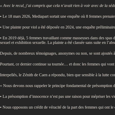
« Avec le recul, j’ai compris que cela n’avait rien à voir avec de la séd
• Le 18 mars 2026, Mediapart sortait une enquête où 8 femmes prenaient
• Une plainte pour viol a été déposée en 2024, une enquête préliminair
• En 2019 déjà, 5 femmes travaillant comme masseuses dans des spas de 
sexuel et exhibition sexuelle. La plainte a été classée sans suite en l’ab
Depuis, de nombreux témoignages, anonymes ou non, se sont ajoutés à ce
Pourtant, ce dernier continue sa tournée… et donc les femmes qui vont 
Interpellés, le Zénith de Caen a répondu, bien que sensible à la lutte con
« Nous devons nous rappeler le principe fondamental de présomption d’
• La présomption d’innocence n’est pas une raison pour mépriser les vi
• Nous opposons un crédit de véracité de la part des femmes qui ont le 