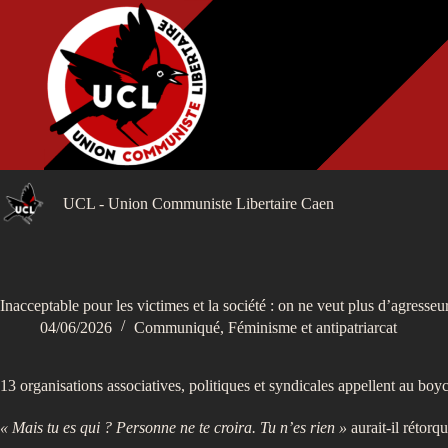
Passer
au
contenu
UCL - Union Communiste Libertaire Caen
Inacceptable pour les victimes et la société : on ne veut plus d’agresseu
04/06/2026
Communiqué
,
Féminisme et antipatriarcat
13 organisations associatives, politiques et syndicales appellent au boy
« Mais tu es qui ? Personne ne te croira. Tu n’es rien »
aurait-il rétorqu