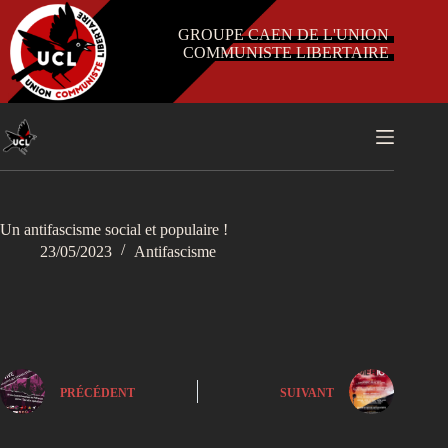
Passer
au
GROUPE CAEN DE L'UNION
contenu
COMMUNISTE LIBERTAIRE
Un antifascisme social et populaire !
23/05/2023
Antifascisme
PRÉCÉDENT
SUIVANT