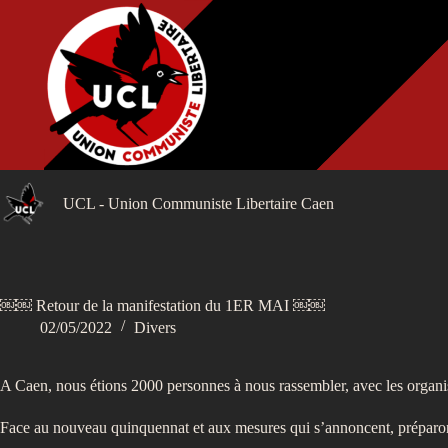
Passer
au
contenu
UCL - Union Communiste Libertaire Caen
￼￼ Retour de la manifestation du 1ER MAI ￼￼
02/05/2022
Divers
A Caen, nous étions 2000 personnes à nous rassembler, avec les organisat
Face au nouveau quinquennat et aux mesures qui s’annoncent, préparons 