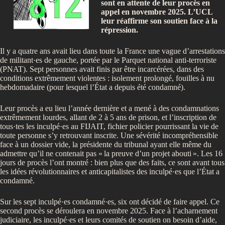
sont en attente de leur procès en
appel en novembre 2025. L’UCL
leur réaffirme son soutien face à la
répression.
Il y a quatre ans avait lieu dans toute la France une vague d’arrestations
de militant·es de gauche, portée par le Parquet national anti-terroriste
(PNAT). Sept personnes avait finis par être incarcérées, dans des
conditions extrêmement violentes : isolement prolongé, fouilles à nu
hebdomadaire (pour lesquel l’État a depuis été condamné).
Leur procès a eu lieu l’année dernière et a mené à des condamnations
extrêmement lourdes, allant de 2 à 5 ans de prison, et l’inscription de
tous·tes les inculpé·es au FIJAIT, fichier policier pourrissant la vie de
toute personne s’y retrouvant inscrite. Une sévérité incompréhensible
face à un dossier vide, la présidente du tribunal ayant elle même du
admettre qu’il ne contenait pas «
la preuve d’un projet abouti
». Les 16
jours de procès l’ont montré : bien plus que des faits, ce sont avant tous
les idées révolutionnaires et anticapitalistes des inculpé·es que l’État a
condamné.
Sur les sept inculpé·es condamné·es, six ont décidé de faire appel. Ce
second procès se déroulera en novembre 2025. Face à l’acharnement
judiciaire, les inculpé·es et leurs comités de soutien on besoin d’aide,