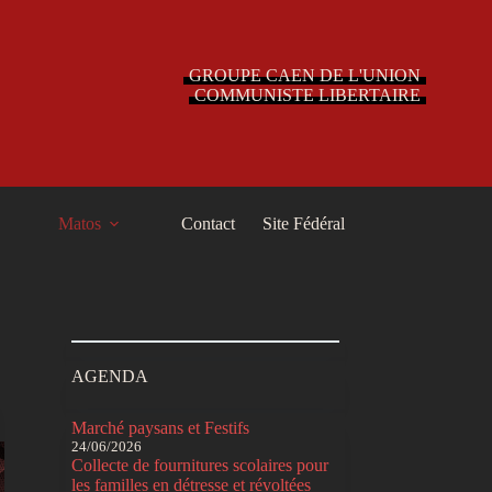
GROUPE CAEN DE L'UNION
COMMUNISTE LIBERTAIRE
Matos
Contact
Site Fédéral
AGENDA
Marché paysans et Festifs
24/06/2026
Collecte de fournitures scolaires pour
les familles en détresse et révoltées