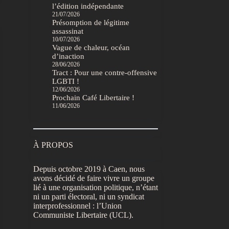
l’édition indépendante
21/07/2026
Présomption de légitime
assassinat
10/07/2026
Vague de chaleur, océan
d’inaction
28/06/2026
Tract : Pour une contre-offensive
LGBTI !
12/06/2026
Prochain Café Libertaire !
11/06/2026
À PROPOS
Depuis octobre 2019 à Caen, nous
avons décidé de faire vivre un groupe
lié à une organisation politique, n’étant
ni un parti électoral, ni un syndicat
interprofessionnel : l’Union
Communiste Libertaire (UCL).