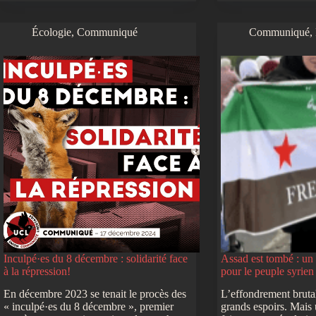
Écologie
,
Communiqué
Communiqué
,
Inculpé·es du 8 décembre : solidarité face
Assad est tombé : un
à la répression!
pour le peuple syrien
En décembre 2023 se tenait le procès des
L’effondrement bruta
« inculpé·es du 8 décembre », premier
grands espoirs. Mais 