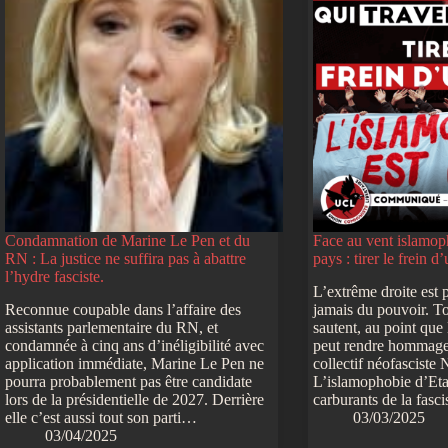
Condamnation de Marine Le Pen et du
Face au vent islamoph
RN : La justice ne suffira pas à abattre
pays : tirer le frein d
l’hydre fasciste.
L’extrême droite est 
Reconnue coupable dans l’affaire des
jamais du pouvoir. To
assistants parlementaire du RN, et
sautent, au point que
condamnée à cinq ans d’inéligibilité avec
peut rendre hommage
application immédiate, Marine Le Pen ne
collectif néofasciste
pourra probablement pas être candidate
L’islamophobie d’Eta
lors de la présidentielle de 2027. Derrière
carburants de la fasc
elle c’est aussi tout son parti…
03/03/2025
03/04/2025