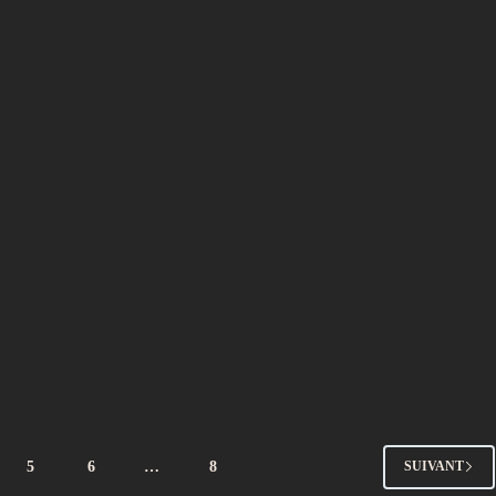
5
6
…
8
SUIVANT