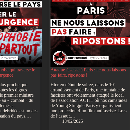
obe qui traverse le
Attaque fasciste à Paris : ne nous laissons
’urgence
pas faire, ripostons !
plus proche que
Hier en début de soirée, dans le 10ᵉ
utes les digues
arrondissement de Paris, une trentaine de
 le premier ministre
fascistes ont violemment attaqué le local
 au « combat » du
de l’association ACTIT où nos camarades
 Némésis.
de Young Struggle Paris y organisaient
t débridée est un des
une projection d’un film antifasciste. Lors
isation du pays.…
de l’assaut,…
18/02/2025