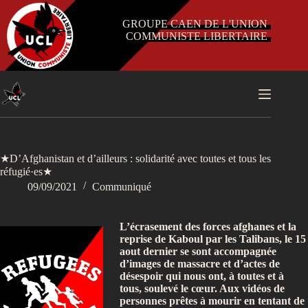
Passer
au
GROUPE CAEN DE L'UNION
contenu
COMMUNISTE LIBERTAIRE
★D’Afghanistan et d’ailleurs : solidarité avec toutes et tous les
réfugié·es★
09/09/2021
Communiqué
L’écrasement des forces afghanes et la
reprise de Kaboul par les Talibans, le 15
aout dernier se sont accompagnée
d’images de massacre et d’actes de
désespoir qui nous ont, à toutes et à
tous, soulevé le cœur. Aux vidéos de
personnes prêtes à mourir en tentant de