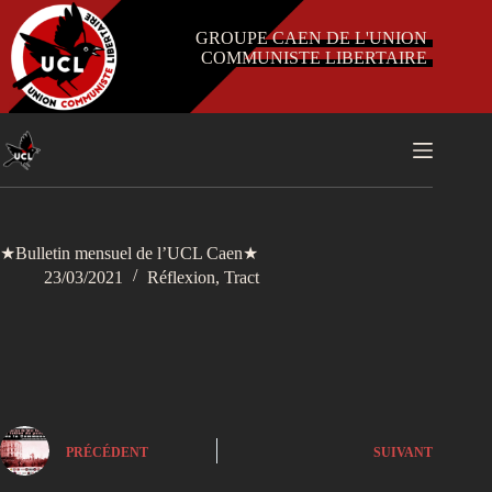
Passer
au
GROUPE CAEN DE L'UNION
contenu
COMMUNISTE LIBERTAIRE
★Bulletin mensuel de l’UCL Caen★
23/03/2021
Réflexion
,
Tract
PRÉCÉDENT
SUIVANT